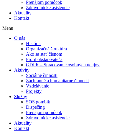
Prenájom pomôcok
Zdravotnícke asistencie
Aktuality
Kontakt
Menu
O nás
História
Organizačná štruktúra
Ako sa stať členom
Profil obstarávateľa
GDPR – Spracovanie osobných údajov
Aktivity
Sociálne činnosti
Záchranné a humanitárne činnosti
Vzdelávanie
Projekty
Služby
SOS gombík
Dispečing
Prenájom pomôcok
Zdravotnícke asistencie
Aktuality
Kontakt