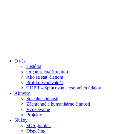
Preskočiť
na
obsah
O nás
História
Organizačná štruktúra
Ako sa stať členom
Profil obstarávateľa
GDPR – Spracovanie osobných údajov
Aktivity
Sociálne činnosti
Záchranné a humanitárne činnosti
Vzdelávanie
Projekty
Služby
SOS gombík
Dispečing