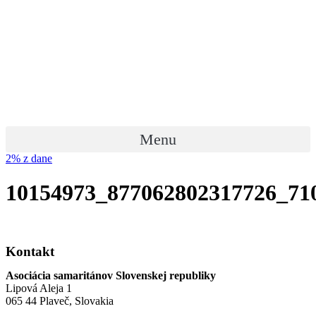
Preskočiť
na
obsah
Menu
2% z dane
10154973_877062802317726_71
Kontakt
Asociácia samaritánov Slovenskej republiky
Lipová Aleja 1
065 44 Plaveč, Slovakia