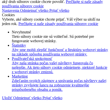
aký druh súborov cookie chcete povoliť.
Prečítajte si naše zásady
používania súborov cookie
Nastavenia
Odmietnuť všetko
Prijať všetko
Cookies
Vyberte, aké súbory cookie chcete prijať. Váš výber sa uloží na
jeden rok.
Prečítajte si naše zásady používania súborov cookie
Nevyhnutné
Tieto súbory cookie nie sú voliteľné. Sú potrebné pre
fungovanie webovej stránky.
Štatistiky
Aby sme mohli zlepšiť funkčnosť a štruktúru webovej stránky
na základe spôsobu používania webovej stránky.
Používateľská spokojnosť
Aby naša stránka počas vašej návštevy fungovala čo
najlepšie. Ak tieto súbory cookie odmietnete, niektoré funkcie
z webovej stránky zmiznú.
Marketing
Zdieľaním svojich záujmov a správania počas návštevy našej
stránky zvyšujete šancu na zobrazenie kvalitnejšie
prispôsobeného obsahu a ponúk.
Uložiť
Odmietnuť všetko
Prijať všetko