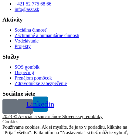
+421 52 775 68 66
info@assr.sk
Aktivity
Sociálna činnosť
Záchranné a humanitárne činnosti
Vzdelávanie
Projekty
Služby
SOS gombík
Dispečing
Prenájom pomôcok
Zdravotnícke zabezpečenie
Sociálne siete
Linkedin
2023 © Asociácia samaritánov Slovenskej republiky
Cookies
Používame cookies. Ak si myslíte, že je to v poriadku, kliknite na
"Prijať všetko". Kliknutím na "Nastavenia" si tiež môžete vybrať,