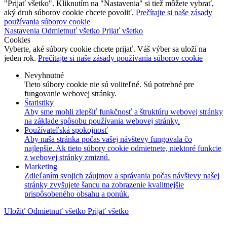
"Prijať všetko". Kliknutím na "Nastavenia" si tiež môžete vybrať,
aký druh súborov cookie chcete povoliť.
Prečítajte si naše zásady
používania súborov cookie
Nastavenia
Odmietnuť všetko
Prijať všetko
Cookies
Vyberte, aké súbory cookie chcete prijať. Váš výber sa uloží na
jeden rok.
Prečítajte si naše zásady používania súborov cookie
Nevyhnutné
Tieto súbory cookie nie sú voliteľné. Sú potrebné pre
fungovanie webovej stránky.
Štatistiky
Aby sme mohli zlepšiť funkčnosť a štruktúru webovej stránky
na základe spôsobu používania webovej stránky.
Používateľská spokojnosť
Aby naša stránka počas vašej návštevy fungovala čo
najlepšie. Ak tieto súbory cookie odmietnete, niektoré funkcie
z webovej stránky zmiznú.
Marketing
Zdieľaním svojich záujmov a správania počas návštevy našej
stránky zvyšujete šancu na zobrazenie kvalitnejšie
prispôsobeného obsahu a ponúk.
Uložiť
Odmietnuť všetko
Prijať všetko