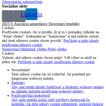
Zdravotnícke zabezpečenie
Sociálne siete
Linkedin
2023 © Asociácia samaritánov Slovenskej republiky
Cookies
Používame cookies. Ak si myslíte, že je to v poriadku, kliknite na
"Prijať všetko". Kliknutím na "Nastavenia" si tiež môžete vybrať,
aký druh súborov cookie chcete povoliť.
Prečítajte si naše zásady
používania súborov cookie
Nastavenia
Odmietnuť všetko
Prijať všetko
Cookies
Vyberte, aké súbory cookie chcete prijať. Váš výber sa uloží na
jeden rok.
Prečítajte si naše zásady používania súborov cookie
Nevyhnutné
Tieto súbory cookie nie sú voliteľné. Sú potrebné pre
fungovanie webovej stránky.
Štatistiky
Aby sme mohli zlepšiť funkčnosť a štruktúru webovej stránky
na základe spôsobu používania webovej stránky.
Používateľská spokojnosť
Aby naša stránka počas vašej návštevy fungovala čo
najlepšie. Ak tieto súbory cookie odmietnete, niektoré funkcie