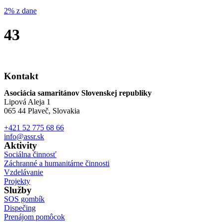
2% z dane
43
Kontakt
Asociácia samaritánov Slovenskej republiky
Lipová Aleja 1
065 44 Plaveč, Slovakia
+421 52 775 68 66
info@assr.sk
Aktivity
Sociálna činnosť
Záchranné a humanitárne činnosti
Vzdelávanie
Projekty
Služby
SOS gombík
Dispečing
Prenájom pomôcok