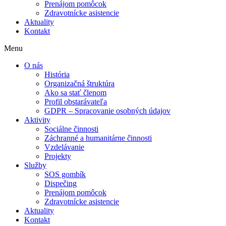
Prenájom pomôcok
Zdravotnícke asistencie
Aktuality
Kontakt
Menu
O nás
História
Organizačná štruktúra
Ako sa stať členom
Profil obstarávateľa
GDPR – Spracovanie osobných údajov
Aktivity
Sociálne činnosti
Záchranné a humanitárne činnosti
Vzdelávanie
Projekty
Služby
SOS gombík
Dispečing
Prenájom pomôcok
Zdravotnícke asistencie
Aktuality
Kontakt