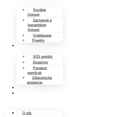
Sociálne
činnosti
Záchranné a
humanitárne
činnosti
Vzdelávanie
Projekty
Služby
SOS gombík
Dispečing
Prenájom
pomôcok
Zdravotnícke
asistencie
Aktuality
Kontakt
Menu
O nás