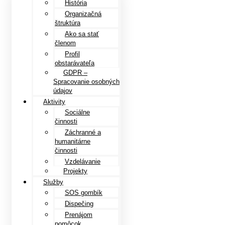
História
Organizačná
štruktúra
Ako sa stať
členom
Profil
obstarávateľa
GDPR –
Spracovanie osobných
údajov
Aktivity
Sociálne
činnosti
Záchranné a
humanitárne
činnosti
Vzdelávanie
Projekty
Služby
SOS gombík
Dispečing
Prenájom
pomôcok