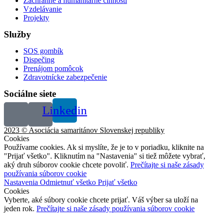
Záchranné a humanitárne činnosti
Vzdelávanie
Projekty
Služby
SOS gombík
Dispečing
Prenájom pomôcok
Zdravotnícke zabezpečenie
Sociálne siete
Linkedin
2023 © Asociácia samaritánov Slovenskej republiky
Cookies
Používame cookies. Ak si myslíte, že je to v poriadku, kliknite na
"Prijať všetko". Kliknutím na "Nastavenia" si tiež môžete vybrať,
aký druh súborov cookie chcete povoliť.
Prečítajte si naše zásady
používania súborov cookie
Nastavenia
Odmietnuť všetko
Prijať všetko
Cookies
Vyberte, aké súbory cookie chcete prijať. Váš výber sa uloží na
jeden rok.
Prečítajte si naše zásady používania súborov cookie