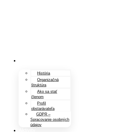
Preskočiť
na
obsah
O nás
História
Organizačná
štruktúra
Ako sa stať
členom
Profil
obstarávateľa
GDPR –
Spracovanie osobných
údajov
Aktivity