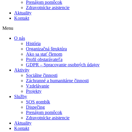
Prenájom pomôcok
Zdravotnícke asistencie
Aktuality
Kontakt
Menu
O nás
História
Organizačná štruktúra
Ako sa stať členom
Profil obstarávateľa
GDPR – Spracovanie osobných údajov
Aktivity
Sociálne činnosti
Záchranné a humanitárne činnosti
Vzdelávanie
Projekty
Služby
SOS gombík
Dispečing
Prenájom pomôcok
Zdravotnícke asistencie
Aktuality
Kontakt