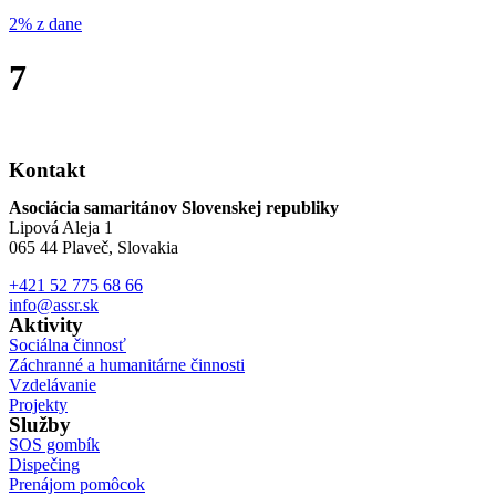
2% z dane
7
Kontakt
Asociácia samaritánov Slovenskej republiky
Lipová Aleja 1
065 44 Plaveč, Slovakia
+421 52 775 68 66
info@assr.sk
Aktivity
Sociálna činnosť
Záchranné a humanitárne činnosti
Vzdelávanie
Projekty
Služby
SOS gombík
Dispečing
Prenájom pomôcok