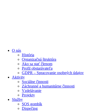
Preskočiť
na
obsah
O nás
História
Organizačná štruktúra
Ako sa stať členom
Profil obstarávateľa
GDPR – Spracovanie osobných údajov
Aktivity
Sociálne činnosti
Záchranné a humanitárne činnosti
Vzdelávanie
Projekty
Služby
SOS gombík
Dispečing