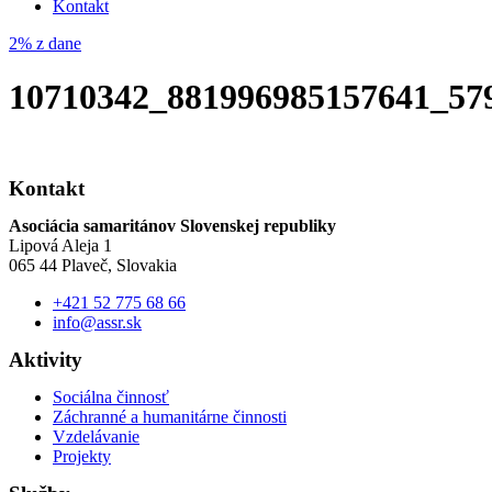
Kontakt
2% z dane
10710342_881996985157641_57
Kontakt
Asociácia samaritánov Slovenskej republiky
Lipová Aleja 1
065 44 Plaveč, Slovakia
+421 52 775 68 66
info@assr.sk
Aktivity
Sociálna činnosť
Záchranné a humanitárne činnosti
Vzdelávanie
Projekty