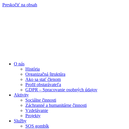
Preskočiť na obsah
O nás
História
Organizačná štruktúra
Ako sa stať členom
Profil obstarávateľa
GDPR – Spracovanie osobných údajov
Aktivity
Sociálne činnosti
Záchranné a humanitárne činnosti
Vzdelávanie
Projekty
Služby
SOS gombík