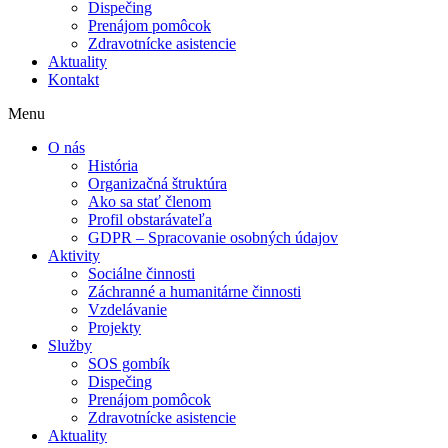
Dispečing
Prenájom pomôcok
Zdravotnícke asistencie
Aktuality
Kontakt
Menu
O nás
História
Organizačná štruktúra
Ako sa stať členom
Profil obstarávateľa
GDPR – Spracovanie osobných údajov
Aktivity
Sociálne činnosti
Záchranné a humanitárne činnosti
Vzdelávanie
Projekty
Služby
SOS gombík
Dispečing
Prenájom pomôcok
Zdravotnícke asistencie
Aktuality