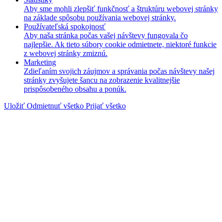
Aby sme mohli zlepšiť funkčnosť a štruktúru webovej stránky
na základe spôsobu používania webovej stránky.
Používateľská spokojnosť
Aby naša stránka počas vašej návštevy fungovala čo
najlepšie. Ak tieto súbory cookie odmietnete, niektoré funkcie
z webovej stránky zmiznú.
Marketing
Zdieľaním svojich záujmov a správania počas návštevy našej
stránky zvyšujete šancu na zobrazenie kvalitnejšie
prispôsobeného obsahu a ponúk.
Uložiť
Odmietnuť všetko
Prijať všetko