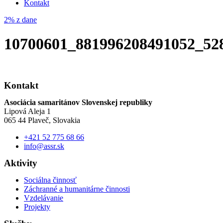
Kontakt
2% z dane
10700601_881996208491052_52
Kontakt
Asociácia samaritánov Slovenskej republiky
Lipová Aleja 1
065 44 Plaveč, Slovakia
+421 52 775 68 66
info@assr.sk
Aktivity
Sociálna činnosť
Záchranné a humanitárne činnosti
Vzdelávanie
Projekty