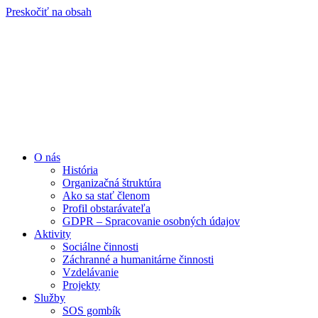
Preskočiť na obsah
O nás
História
Organizačná štruktúra
Ako sa stať členom
Profil obstarávateľa
GDPR – Spracovanie osobných údajov
Aktivity
Sociálne činnosti
Záchranné a humanitárne činnosti
Vzdelávanie
Projekty
Služby
SOS gombík