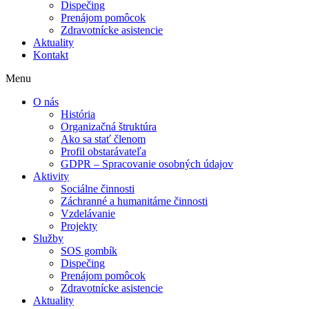
Dispečing
Prenájom pomôcok
Zdravotnícke asistencie
Aktuality
Kontakt
Menu
O nás
História
Organizačná štruktúra
Ako sa stať členom
Profil obstarávateľa
GDPR – Spracovanie osobných údajov
Aktivity
Sociálne činnosti
Záchranné a humanitárne činnosti
Vzdelávanie
Projekty
Služby
SOS gombík
Dispečing
Prenájom pomôcok
Zdravotnícke asistencie
Aktuality