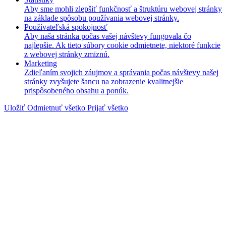
Aby sme mohli zlepšiť funkčnosť a štruktúru webovej stránky
na základe spôsobu používania webovej stránky.
Používateľská spokojnosť
Aby naša stránka počas vašej návštevy fungovala čo
najlepšie. Ak tieto súbory cookie odmietnete, niektoré funkcie
z webovej stránky zmiznú.
Marketing
Zdieľaním svojich záujmov a správania počas návštevy našej
stránky zvyšujete šancu na zobrazenie kvalitnejšie
prispôsobeného obsahu a ponúk.
Uložiť
Odmietnuť všetko
Prijať všetko