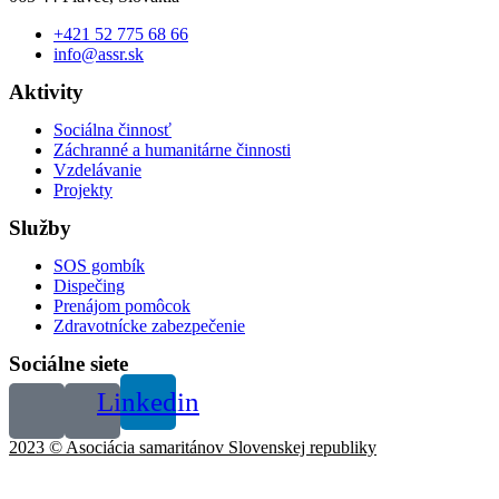
+421 52 775 68 66
info@assr.sk
Aktivity
Sociálna činnosť
Nevyhnutné
Záchranné a humanitárne činnosti
Tieto súbory
Vzdelávanie
cookie nie sú
Projekty
voliteľné. Sú
potrebné pre
Služby
fungovanie
webovej
SOS gombík
stránky.
Dispečing
Prenájom pomôcok
Zdravotnícke zabezpečenie
Štatistiky
Sociálne siete
Aby sme
mohli
Linkedin
zlepšiť
funkčnosť
2023 © Asociácia samaritánov Slovenskej republiky
a štruktúru
webovej
stránky na