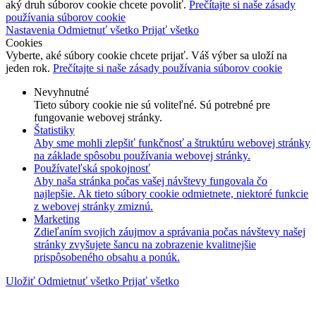
aký druh súborov cookie chcete povoliť.
Prečítajte si naše zásady
používania súborov cookie
Nastavenia
Odmietnuť všetko
Prijať všetko
Cookies
Vyberte, aké súbory cookie chcete prijať. Váš výber sa uloží na
jeden rok.
Prečítajte si naše zásady používania súborov cookie
Nevyhnutné
Tieto súbory cookie nie sú voliteľné. Sú potrebné pre
fungovanie webovej stránky.
Štatistiky
Aby sme mohli zlepšiť funkčnosť a štruktúru webovej stránky
na základe spôsobu používania webovej stránky.
Používateľská spokojnosť
Aby naša stránka počas vašej návštevy fungovala čo
najlepšie. Ak tieto súbory cookie odmietnete, niektoré funkcie
z webovej stránky zmiznú.
Marketing
Zdieľaním svojich záujmov a správania počas návštevy našej
stránky zvyšujete šancu na zobrazenie kvalitnejšie
prispôsobeného obsahu a ponúk.
Uložiť
Odmietnuť všetko
Prijať všetko