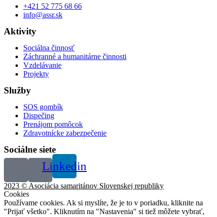
+421 52 775 68 66
info@assr.sk
Aktivity
Sociálna činnosť
Záchranné a humanitárne činnosti
Vzdelávanie
Projekty
Služby
SOS gombík
Dispečing
Prenájom pomôcok
Zdravotnícke zabezpečenie
Sociálne siete
Linkedin
2023 © Asociácia samaritánov Slovenskej republiky
Cookies
Používame cookies. Ak si myslíte, že je to v poriadku, kliknite na
"Prijať všetko". Kliknutím na "Nastavenia" si tiež môžete vybrať,