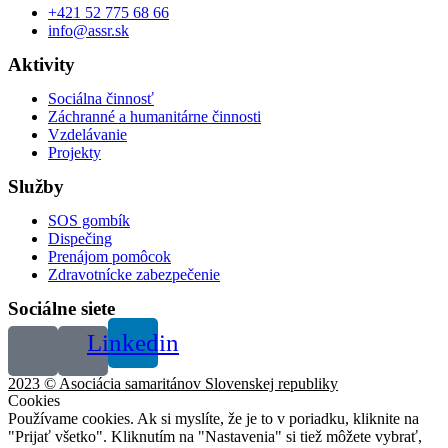
+421 52 775 68 66
info@assr.sk
Aktivity
Sociálna činnosť
Záchranné a humanitárne činnosti
Vzdelávanie
Projekty
Služby
SOS gombík
Dispečing
Prenájom pomôcok
Zdravotnícke zabezpečenie
Sociálne siete
Linkedin
2023 © Asociácia samaritánov Slovenskej republiky
Cookies
Používame cookies. Ak si myslíte, že je to v poriadku, kliknite na
"Prijať všetko". Kliknutím na "Nastavenia" si tiež môžete vybrať,