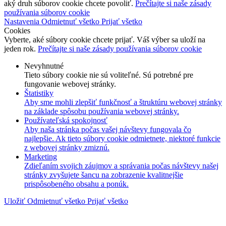
aký druh súborov cookie chcete povoliť.
Prečítajte si naše zásady
používania súborov cookie
Nastavenia
Odmietnuť všetko
Prijať všetko
Cookies
Vyberte, aké súbory cookie chcete prijať. Váš výber sa uloží na
jeden rok.
Prečítajte si naše zásady používania súborov cookie
Nevyhnutné
Tieto súbory cookie nie sú voliteľné. Sú potrebné pre
fungovanie webovej stránky.
Štatistiky
Aby sme mohli zlepšiť funkčnosť a štruktúru webovej stránky
na základe spôsobu používania webovej stránky.
Používateľská spokojnosť
Aby naša stránka počas vašej návštevy fungovala čo
najlepšie. Ak tieto súbory cookie odmietnete, niektoré funkcie
z webovej stránky zmiznú.
Marketing
Zdieľaním svojich záujmov a správania počas návštevy našej
stránky zvyšujete šancu na zobrazenie kvalitnejšie
prispôsobeného obsahu a ponúk.
Uložiť
Odmietnuť všetko
Prijať všetko