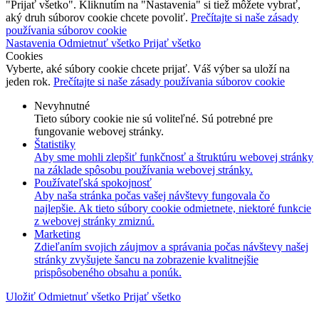
"Prijať všetko". Kliknutím na "Nastavenia" si tiež môžete vybrať,
aký druh súborov cookie chcete povoliť.
Prečítajte si naše zásady
používania súborov cookie
Nastavenia
Odmietnuť všetko
Prijať všetko
Cookies
Vyberte, aké súbory cookie chcete prijať. Váš výber sa uloží na
jeden rok.
Prečítajte si naše zásady používania súborov cookie
Nevyhnutné
Tieto súbory cookie nie sú voliteľné. Sú potrebné pre
fungovanie webovej stránky.
Štatistiky
Aby sme mohli zlepšiť funkčnosť a štruktúru webovej stránky
na základe spôsobu používania webovej stránky.
Používateľská spokojnosť
Aby naša stránka počas vašej návštevy fungovala čo
najlepšie. Ak tieto súbory cookie odmietnete, niektoré funkcie
z webovej stránky zmiznú.
Marketing
Zdieľaním svojich záujmov a správania počas návštevy našej
stránky zvyšujete šancu na zobrazenie kvalitnejšie
prispôsobeného obsahu a ponúk.
Uložiť
Odmietnuť všetko
Prijať všetko