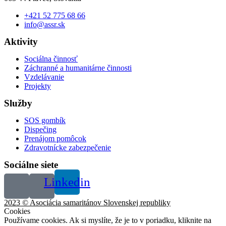
+421 52 775 68 66
info@assr.sk
Aktivity
Sociálna činnosť
Záchranné a humanitárne činnosti
Vzdelávanie
Projekty
Služby
SOS gombík
Dispečing
Prenájom pomôcok
Zdravotnícke zabezpečenie
Sociálne siete
Linkedin
2023 © Asociácia samaritánov Slovenskej republiky
Cookies
Používame cookies. Ak si myslíte, že je to v poriadku, kliknite na