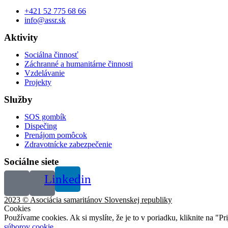
+421 52 775 68 66
info@assr.sk
Aktivity
Sociálna činnosť
Záchranné a humanitárne činnosti
Vzdelávanie
Projekty
Služby
SOS gombík
Dispečing
Prenájom pomôcok
Zdravotnícke zabezpečenie
Sociálne siete
Linkedin
2023 © Asociácia samaritánov Slovenskej republiky
Cookies
Používame cookies. Ak si myslíte, že je to v poriadku, kliknite na "P
súborov cookie