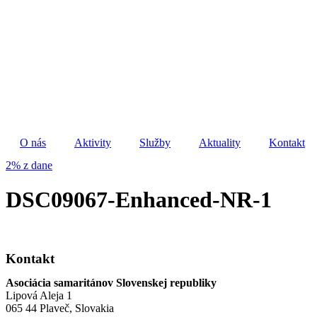
Preskočiť
na
obsah
O nás
Aktivity
Služby
Aktuality
Kontakt
2% z dane
DSC09067-Enhanced-NR-1
Kontakt
Asociácia samaritánov Slovenskej republiky
Lipová Aleja 1
065 44 Plaveč, Slovakia