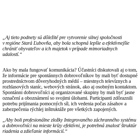
„Aj tieto podnety sú dôležité pre vytvorenie silnej spoločnosti
v regióne Stará Ľubovňa
, aby bola schopná lepšie a efektívnejšie
chrániť
obyvateľov a ich majetok v prípade mimoriadnych
udalostí.“
Ako by mala fungovať komunikácia? Účastníci diskutovali aj o tom,
že informácie pre spontánnych dobrovoľníkov by mali byť dostupné
prostredníctvom dôveryhodných médií – miestnych televíznych a
rozhlasových staníc, webových stránok, ako aj osobným kontaktom.
Spontánni dobrovoľníci aj organizované skupiny by mali byť jasne
označení a oboznámení so svojimi úlohami. Participanti zdôraznili
potrebu prijímania pomocných síl, ich vedenia počas zásahov a
zabezpečenia rýchlej inštruktáže pre všetkých zapojených.
„Aby boli profesionálne zložky Integrovaného záchranného systému
a dobrovoľníci na mieste krízy
efektívni
, je potrebná znalosť štruktúr
riadenia a zdieľanie informácií.“