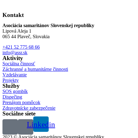
Kontakt
Asociácia samaritánov Slovenskej republiky
Lipová Aleja 1
065 44 Plaveč, Slovakia
+421 52 775 68 66
info@assr.sk
Aktivity
Sociálna činnosť
Záchranné a humanitárne činnosti
Vzdelávanie
Projekty
Služby
SOS gombík
Dispečing
Prenájom pomôcok
Zdravotnícke zabezpečenie
Sociálne siete
Linkedin
2023 © Asociácia samaritánov Slovenskej republiky