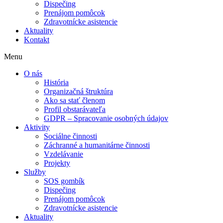
Dispečing
Prenájom pomôcok
Zdravotnícke asistencie
Aktuality
Kontakt
Menu
Nevyhnutné
Tieto súbory
O nás
cookie nie sú
História
voliteľné. Sú
Organizačná štruktúra
potrebné pre
Ako sa stať členom
fungovanie
Profil obstarávateľa
webovej
GDPR – Spracovanie osobných údajov
stránky.
Aktivity
Sociálne činnosti
Záchranné a humanitárne činnosti
Vzdelávanie
Štatistiky
Projekty
Aby sme
Služby
mohli
SOS gombík
zlepšiť
Dispečing
funkčnosť
Prenájom pomôcok
a štruktúru
Zdravotnícke asistencie
webovej
Aktuality
stránky na