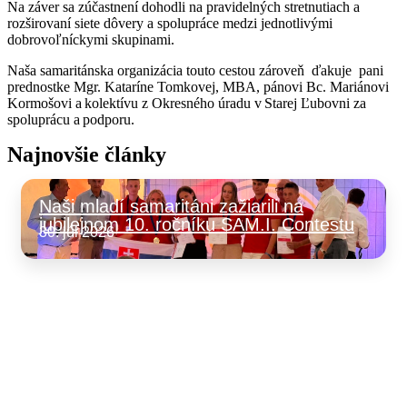
Na záver sa zúčastnení dohodli na pravidelných stretnutiach a
rozširovaní siete dôvery a spolupráce medzi jednotlivými
dobrovoľníckymi skupinami.
Naša samaritánska organizácia touto cestou zároveň ďakuje pani
prednostke Mgr. Kataríne Tomkovej, MBA, pánovi Bc. Mariánovi
Kormošovi a kolektívu z Okresného úradu v Starej Ľubovni za
spoluprácu a podporu.
Najnovšie články
Naši mladí samaritáni zažiarili na
jubilejnom 10. ročníku SAM.I. Contestu
30. júl 2026