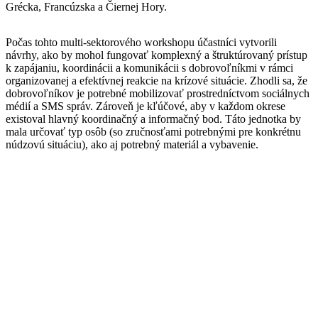
Grécka, Francúzska a Čiernej Hory.
Počas tohto multi-sektorového workshopu účastníci vytvorili
návrhy, ako by mohol fungovať komplexný a štruktúrovaný prístup
k zapájaniu, koordinácii a komunikácii s dobrovoľníkmi v rámci
organizovanej a efektívnej reakcie na krízové situácie.
Zhodli sa, že
dobrovoľníkov je potrebné mobilizovať prostredníctvom sociálnych
médií a SMS správ.
Zároveň je kľúčové, aby v každom okrese
existoval hlavný koordinačný a informačný bod. Táto jednotka by
mala určovať typ osôb (so zručnosťami potrebnými pre konkrétnu
núdzovú situáciu), ako aj potrebný materiál a vybavenie.