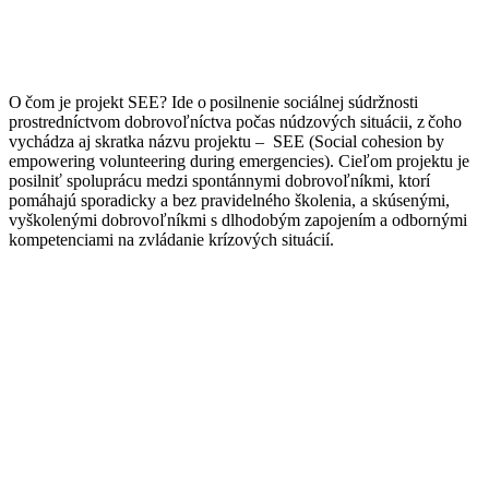
O čom je projekt SEE?
Ide o posilnenie sociálnej súdržnosti
prostredníctvom dobrovoľníctva počas núdzových situácii, z čoho
vychádza aj skratka názvu projektu – SEE
(Social cohesion by
empowering volunteering during emergencies
). Cieľom projektu je
posilniť
spoluprácu medzi spontánnymi dobrovoľníkmi, ktorí
pomáhajú sporadicky a bez pravidelného školenia, a skúsenými,
vyškolenými
dobrovoľníkmi s dlhodobým zapojením a odbornými
kompetenciami
na zvládanie krízových situácií.