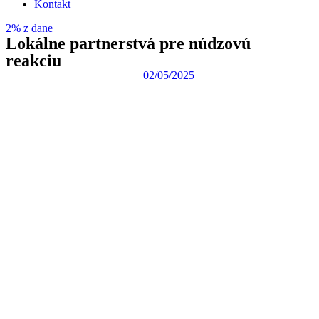
Kontakt
základe
spôsobu
2% z dane
používania
Lokálne partnerstvá pre núdzovú
webovej
reakciu
stránky.
02/05/2025
Používateľská
spokojnosť
Aby naša
stránka počas
vašej návštevy
fungovala čo
najlepšie. Ak
tieto súbory
cookie
odmietnete,
niektoré
funkcie z
webovej
stránky zmiznú.