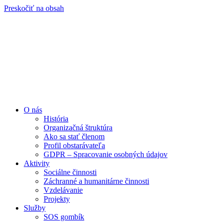
Preskočiť na obsah
O nás
História
Organizačná štruktúra
Ako sa stať členom
Profil obstarávateľa
GDPR – Spracovanie osobných údajov
Aktivity
Sociálne činnosti
Záchranné a humanitárne činnosti
Vzdelávanie
Projekty
Služby
SOS gombík