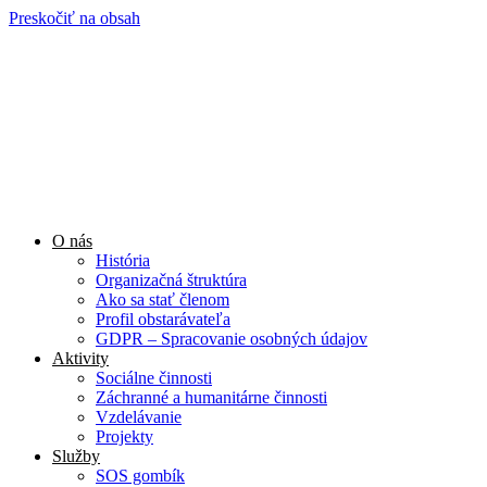
Preskočiť na obsah
O nás
História
Organizačná štruktúra
Ako sa stať členom
Profil obstarávateľa
GDPR – Spracovanie osobných údajov
Aktivity
Sociálne činnosti
Záchranné a humanitárne činnosti
Vzdelávanie
Projekty
Služby
SOS gombík