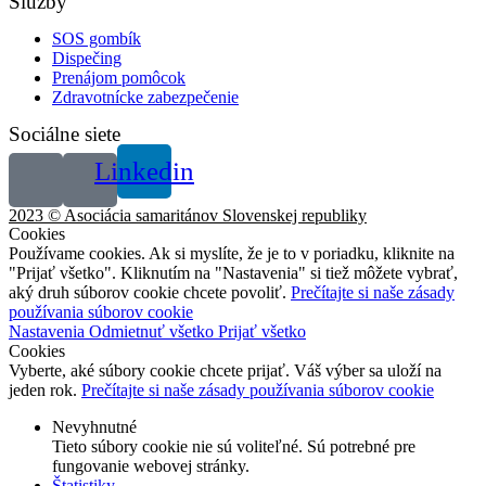
Služby
SOS gombík
Dispečing
Prenájom pomôcok
Zdravotnícke zabezpečenie
Sociálne siete
Linkedin
2023 © Asociácia samaritánov Slovenskej republiky
Cookies
Používame cookies. Ak si myslíte, že je to v poriadku, kliknite na
"Prijať všetko". Kliknutím na "Nastavenia" si tiež môžete vybrať,
aký druh súborov cookie chcete povoliť.
Prečítajte si naše zásady
používania súborov cookie
Nastavenia
Odmietnuť všetko
Prijať všetko
Cookies
Vyberte, aké súbory cookie chcete prijať. Váš výber sa uloží na
jeden rok.
Prečítajte si naše zásady používania súborov cookie
Nevyhnutné
Tieto súbory cookie nie sú voliteľné. Sú potrebné pre
fungovanie webovej stránky.
Štatistiky