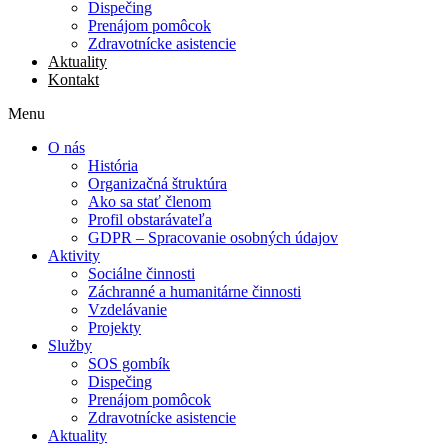
Dispečing
Prenájom pomôcok
Zdravotnícke asistencie
Aktuality
Kontakt
Menu
O nás
História
Organizačná štruktúra
Ako sa stať členom
Profil obstarávateľa
GDPR – Spracovanie osobných údajov
Aktivity
Sociálne činnosti
Záchranné a humanitárne činnosti
Vzdelávanie
Projekty
Služby
SOS gombík
Dispečing
Prenájom pomôcok
Zdravotnícke asistencie
Aktuality