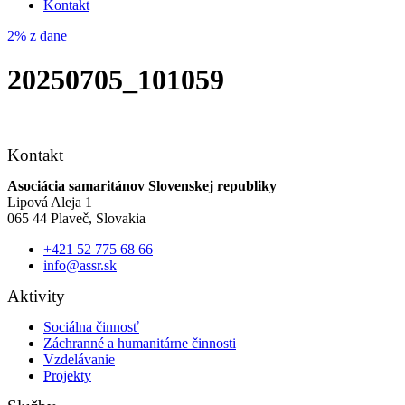
Kontakt
2% z dane
20250705_101059
Kontakt
Asociácia samaritánov Slovenskej republiky
Lipová Aleja 1
065 44 Plaveč, Slovakia
+421 52 775 68 66
info@assr.sk
Aktivity
Sociálna činnosť
Záchranné a humanitárne činnosti
Vzdelávanie
Projekty