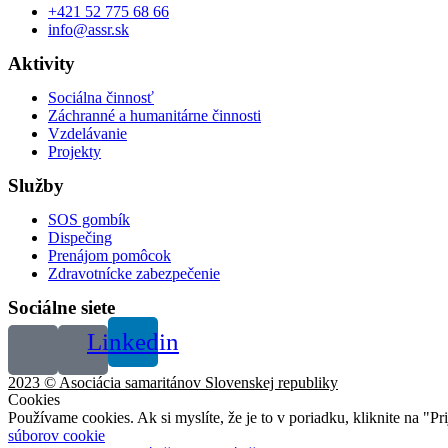
+421 52 775 68 66
info@assr.sk
Aktivity
Sociálna činnosť
Záchranné a humanitárne činnosti
Vzdelávanie
Projekty
Služby
SOS gombík
Dispečing
Prenájom pomôcok
Zdravotnícke zabezpečenie
Sociálne siete
Linkedin
2023 © Asociácia samaritánov Slovenskej republiky
Cookies
Používame cookies. Ak si myslíte, že je to v poriadku, kliknite na "P
súborov cookie