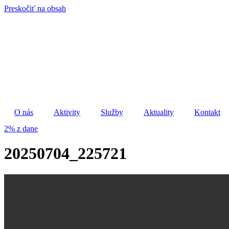
Preskočiť na obsah
O nás
Aktivity
Služby
Aktuality
Kontakt
2% z dane
20250704_225721