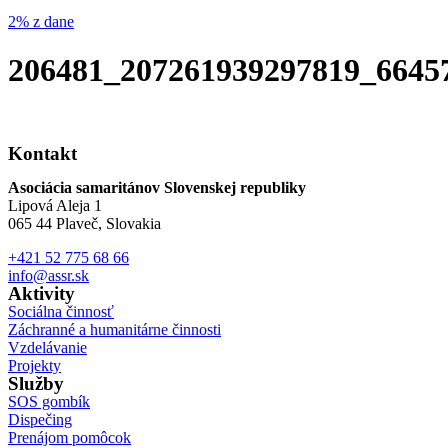
2% z dane
206481_207261939297819_6645
Kontakt
Asociácia samaritánov Slovenskej republiky
Lipová Aleja 1
065 44 Plaveč, Slovakia
+421 52 775 68 66
info@assr.sk
Aktivity
Sociálna činnosť
Záchranné a humanitárne činnosti
Vzdelávanie
Projekty
Služby
SOS gombík
Dispečing
Prenájom pomôcok