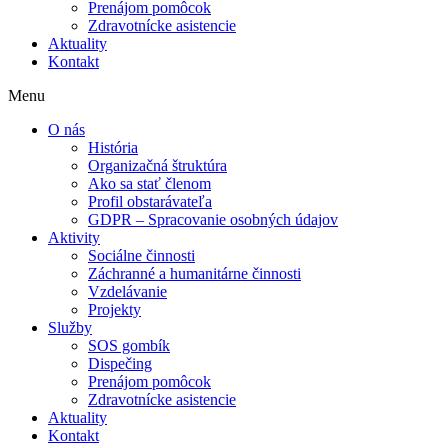
Prenájom pomôcok
Zdravotnícke asistencie
Aktuality
Kontakt
Menu
O nás
História
Organizačná štruktúra
Ako sa stať členom
Profil obstarávateľa
GDPR – Spracovanie osobných údajov
Aktivity
Sociálne činnosti
Záchranné a humanitárne činnosti
Vzdelávanie
Projekty
Služby
SOS gombík
Dispečing
Prenájom pomôcok
Zdravotnícke asistencie
Aktuality
Kontakt