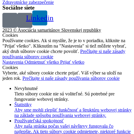
Zdravotnícke zabezpečenie
Sociálne siete
Linkedin
2023 © Asociácia samaritánov Slovenskej republiky
Cookies
Používame cookies. Ak si myslíte, že je to v poriadku, kliknite na
"Prijať všetko". Kliknutím na "Nastavenia" si tiež môžete vybrať,
aký druh súborov cookie chcete povoliť.
Prečítajte si naše zásady
používania súborov cookie
Nastavenia
Odmietnuť všetko
Prijať všetko
Cookies
Vyberte, aké súbory cookie chcete prijať. Váš výber sa uloží na
jeden rok.
Prečítajte si naše zásady používania súborov cookie
Nevyhnutné
Tieto súbory cookie nie sú voliteľné. Sú potrebné pre
fungovanie webovej stránky.
Štatistiky
Aby sme mohli zlepšiť funkčnosť a štruktúru webovej stránky
na základe spôsobu používania webovej stránky.
Používateľská spokojnosť
Aby naša stránka počas vašej návštevy fungovala čo
najlepšie. Ak tieto súbory cookie odmietnete, niektoré funkcie