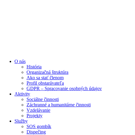
Preskočiť
na
obsah
O nás
História
Organizačná štruktúra
Ako sa stať členom
Profil obstarávateľa
GDPR – Spracovanie osobných údajov
Aktivity
Sociálne činnosti
Záchranné a humanitárne činnosti
Vzdelávanie
Projekty
Služby
SOS gombík
Dispečing