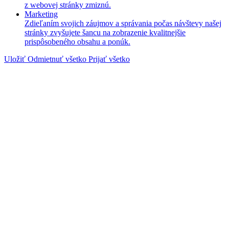
z webovej stránky zmiznú.
Marketing
Zdieľaním svojich záujmov a správania počas návštevy našej
stránky zvyšujete šancu na zobrazenie kvalitnejšie
prispôsobeného obsahu a ponúk.
Uložiť
Odmietnuť všetko
Prijať všetko