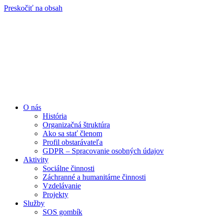
Preskočiť na obsah
O nás
História
Organizačná štruktúra
Ako sa stať členom
Profil obstarávateľa
GDPR – Spracovanie osobných údajov
Aktivity
Sociálne činnosti
Záchranné a humanitárne činnosti
Vzdelávanie
Projekty
Služby
SOS gombík