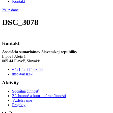
Kontakt
2% z dane
DSC_3078
Kontakt
Asociácia samaritánov Slovenskej republiky
Lipová Aleja 1
065 44 Plaveč, Slovakia
+421 52 775 68 66
info@assr.sk
Aktivity
Sociálna činnosť
Záchranné a humanitárne činnosti
Vzdelávanie
Projekty