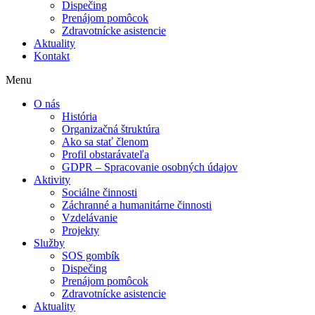
Dispečing
Prenájom pomôcok
Zdravotnícke asistencie
Aktuality
Kontakt
Menu
O nás
História
Organizačná štruktúra
Ako sa stať členom
Profil obstarávateľa
GDPR – Spracovanie osobných údajov
Aktivity
Sociálne činnosti
Záchranné a humanitárne činnosti
Vzdelávanie
Projekty
Služby
SOS gombík
Dispečing
Prenájom pomôcok
Zdravotnícke asistencie
Aktuality